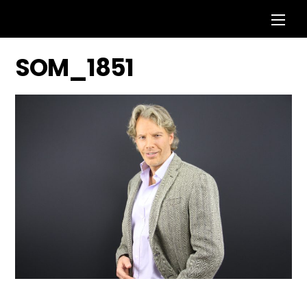
Skip
Men
to
content
SOM_1851