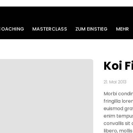
 COACHING
MASTERCLASS
ZUM EINSTIEG
MEHR
Koi F
21. Mai 2013
Morbi condi
fringilla lor
euismod grav
enim tempus 
convallis si
libero, molli