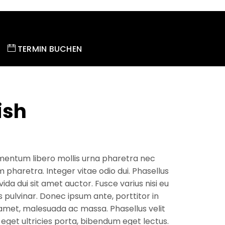
TERMIN BUCHEN
ish
mentum libero mollis urna pharetra nec
em pharetra. Integer vitae odio dui. Phasellus
ida dui sit amet auctor. Fusce varius nisi eu
pulvinar. Donec ipsum ante, porttitor in
t amet, malesuada ac massa. Phasellus velit
s eget ultricies porta, bibendum eget lectus.