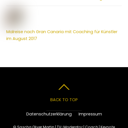
Malreise nach Gran Canaria mit Coaching für Künstler
im August 2017
BACK TO TOP
Datenschutzerklärung
Impressum
©
Sascha Oliver Martin | TV-Moderator | Coach | Keynote