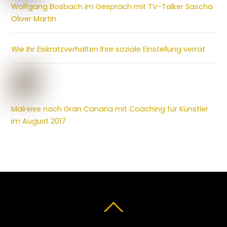
Wolfgang Bosbach im Gespräch mit TV-Talker Sascha
Oliver Martin
Wie Ihr Eiskratzverhalten Ihre soziale Einstellung verrät
Malreise nach Gran Canaria mit Coaching für Künstler
im August 2017