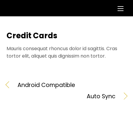
Skip
Men
to
content
Credit Cards
Mauris consequat rhoncus dolor id sagittis. Cras
tortor elit, aliquet quis dignissim non tortor.
Android Compatible
Auto Sync