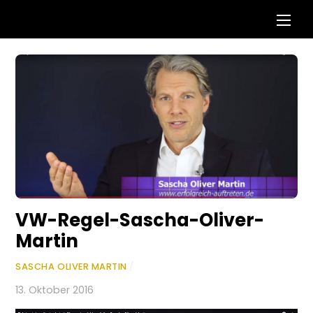
Skip
Men
to
content
VW-Regel-Sascha-Oliver-
Martin
SASCHA OLIVER MARTIN
/
13. Oktober 2016