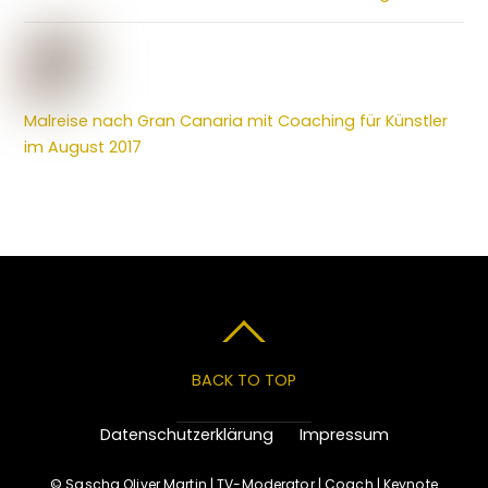
Malreise nach Gran Canaria mit Coaching für Künstler
im August 2017
BACK TO TOP
Datenschutzerklärung
Impressum
©
Sascha Oliver Martin | TV-Moderator | Coach | Keynote