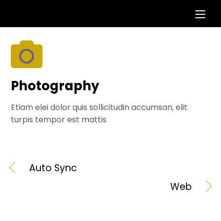
Skip
Men
to
content
Photography
Etiam elei dolor quis sollicitudin accumsan, elit
turpis tempor est mattis
Auto Sync
Web